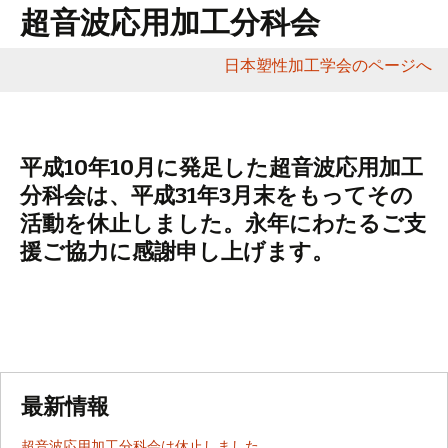
超音波応用加工分科会
日本塑性加工学会のページへ
コ
ン
テ
平成10年10月に発足した超音波応用加工
ン
ツ
分科会は、平成31年3月末をもってその
へ
活動を休止しました。永年にわたるご支
移
援ご協力に感謝申し上げます。
動
最新情報
超音波応用加工分科会は休止しました。